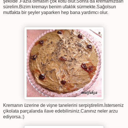
şekilde .Fazla olmasın çok kötü olur.Sonra da kremamızdan
sürelim.Bizim kremayı benim ufaklık sürmekte.Sağolsun
mutfakta bir şeyler yaparken hep bana yardımcı olur.
Kremanın üzerine de vişne tanelerini serpiştirelim.İsterseniz
çikolata parçalarıda ilave edebilirsiniz.Canınız neler arzu
ediyorsa.:)