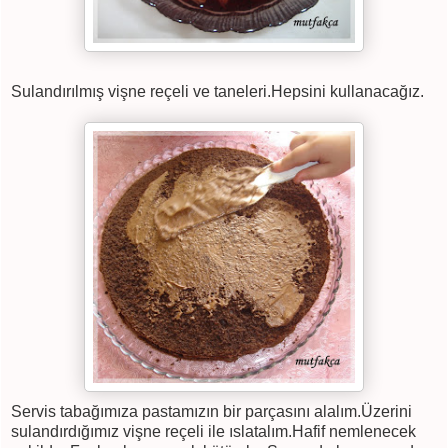
Sulandırılmış vişne reçeli ve taneleri.Hepsini kullanacağız.
Servis tabağımıza pastamızın bir parçasını alalım.Üzerini
sulandırdığımız vişne reçeli ile ıslatalım.Hafif nemlenecek