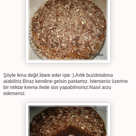
Şöyle fena değil.İdare eder işte :).Artık buzdolabına
alabiliriz.Biraz kendine gelsin pastamız. İsterseniz üzerine
bir miktar krema ilede süs yapabilirsiniz.Nasıl arzu
ederseniz.